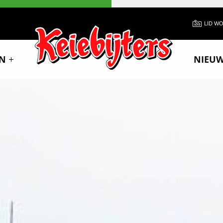
LID W
N
NIEU