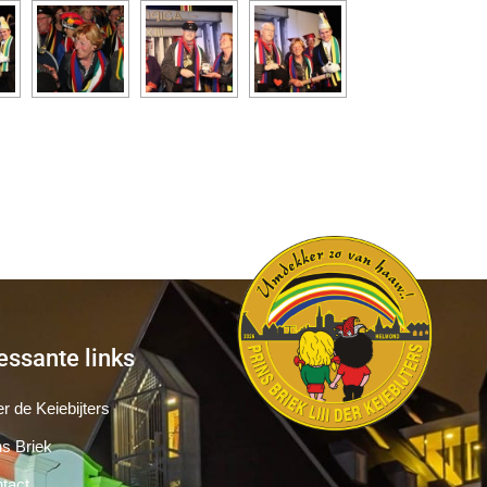
essante links
r de Keiebijters
ns Briek
tact