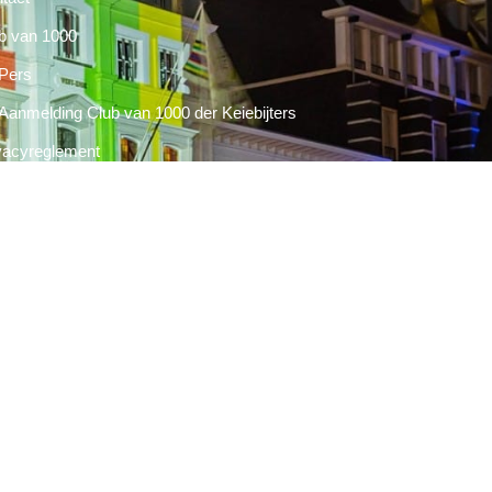
b van 1000
Pers
Aanmelding Club van 1000 der Keiebijters
vacyreglement