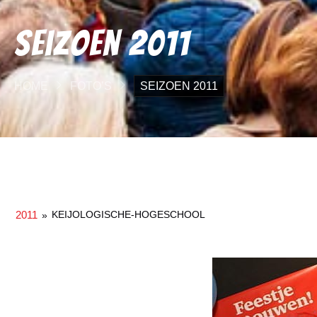
Seizoen 2011
HOME
FOTO’S
SEIZOEN 2011
2011
KEIJOLOGISCHE-HOGESCHOOL
»