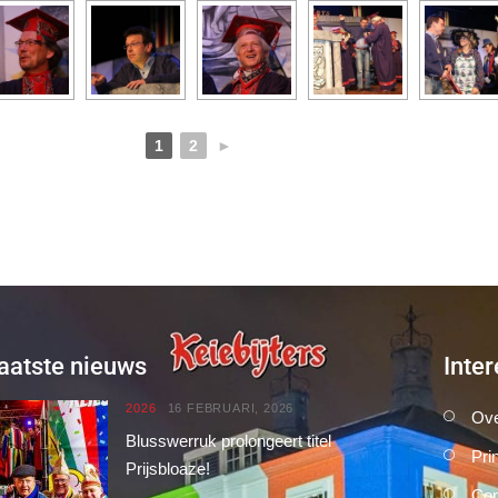
1
2
►
aatste nieuws
Inter
2026
16 FEBRUARI, 2026
Ove
Blusswerruk prolongeert titel
Pri
Prijsbloaze!
Con