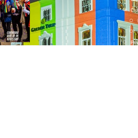
Clu
Pri
2026
15 FEBRUARI, 2026
Umdekker zo van haaw: de uitslag
van de optocht
2026
15 FEBRUARI, 2026
Optocht opstelling 2026